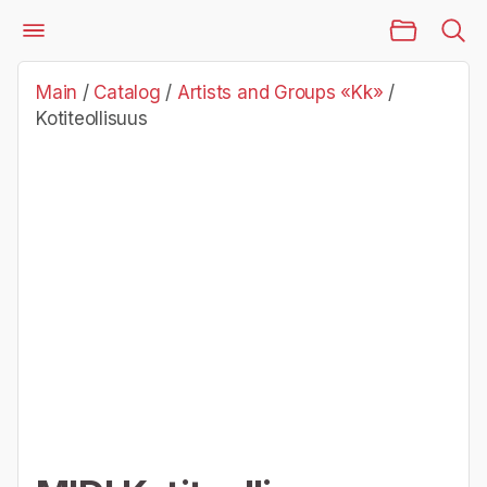
Main Page
Catalog
Artists and Groups «Kk»
Kotiteollisuus
Main
/
Catalog
/
Artists and Groups «Kk»
/
Kotiteollisuus