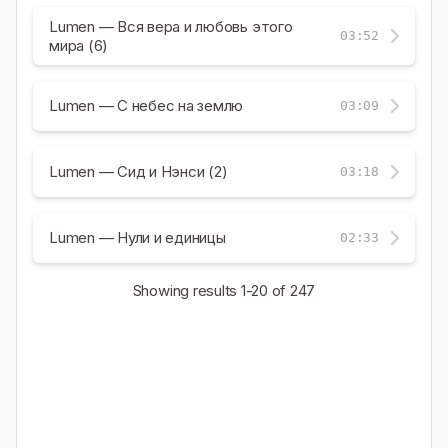
Lumen — Вся вера и любовь этого
03:52
мира (6)
Lumen — С небес на землю
03:09
Lumen — Сид и Нэнси (2)
03:18
Lumen — Нули и единицы
02:33
Showing results
1-20
of 247