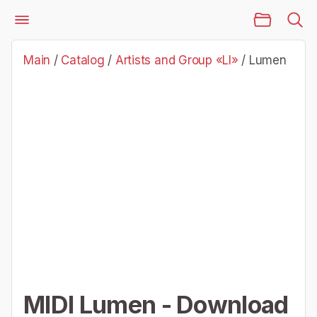
Main Page
Catalog
Artists and Group «Ll»
Lumen
Main
/
Catalog
/
Artists and Group «Ll»
/
Lumen
MIDI Lumen - Download