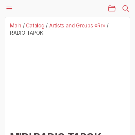
Main Page
Catalog
Artists and Groups «Rr»
RADIO TAPOK
Main
/
Catalog
/
Artists and Groups «Rr»
/
RADIO TAPOK