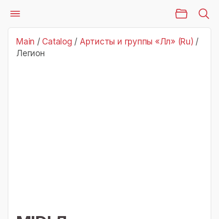
Main Page
Catalog
Артисты и группы «Лл» (Ru)
Легион
Main
/
Catalog
/
Артисты и группы «Лл» (Ru)
/
Легион