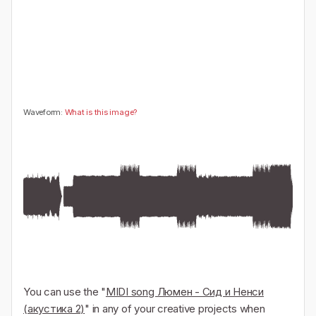
🤔
👎
0
0
Waveform:
What is this image?
You can use the "
MIDI song Люмен - Сид и Ненси
(акустика 2)
" in any of your creative projects when