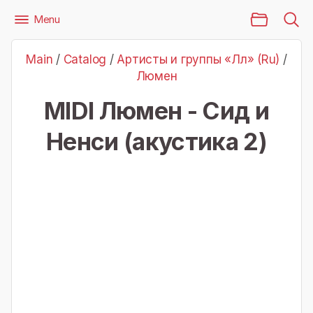
Main Page
Menu
Files
Артисты и группы «Лл» (Ru)
Люмен
Main
/
Catalog
/
Артисты и группы «Лл» (Ru)
/
Люмен - Сид и Ненси (акустика 2)
Люмен
MIDI Люмен - Сид и
Ненси (акустика 2)