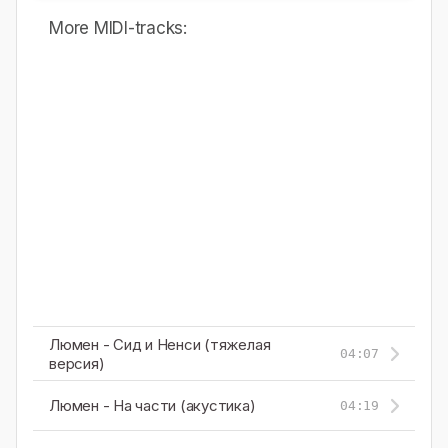
More MIDI-tracks:
Люмен - Сид и Ненси (тяжелая
04:07
версия)
Люмен - На части (акустика)
04:19