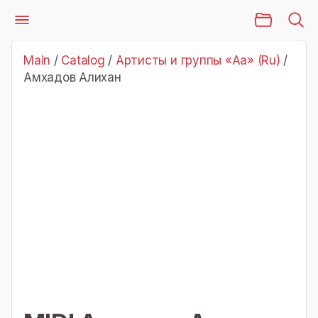
Main Page
Catalog
Артисты и группы «Аа» (Ru)
Амхадов Алихан
Main
/
Catalog
/
Артисты и группы «Аа» (Ru)
/
Амхадов Алихан