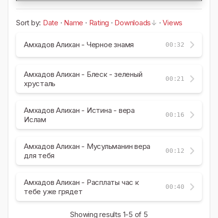
Sort by:
Date
·
Name
·
Rating
·
Downloads
·
Views
Амхадов Алихан - Черное знамя
00:32
Амхадов Алихан - Блеск - зеленый
00:21
хрусталь
Амхадов Алихан - Истина - вера
00:16
Ислам
Амхадов Алихан - Мусульманин вера
00:12
для тебя
Амхадов Алихан - Расплаты час к
00:40
тебе уже грядет
Showing results
1-5
of 5