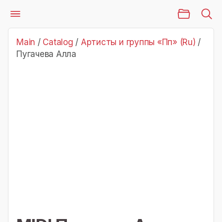
Main Page
Catalog
Артисты и группы «Пп» (Ru)
Пугачева Алла
Main
/
Catalog
/
Артисты и группы «Пп» (Ru)
/
Пугачева Алла