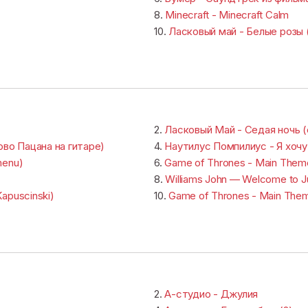
8.
Minecraft - Minecraft Calm
10.
Ласковый май - Белые розы 
2.
Ласковый Май - Седая ночь (
ово Пацана на гитаре)
4.
Наутилус Помпилиус - Я хочу
menu)
6.
Game of Thrones - Main Theme
8.
Williams John — Welcome to Jur
Kapuscinski)
10.
Game of Thrones - Main Them
2.
А-студио - Джулия