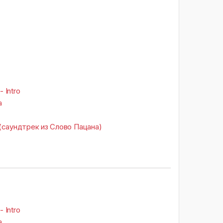
- Intro
а
(саундтрек из Слово Пацана)
- Intro
а