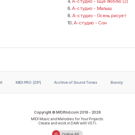
4.
А-студио - Еще люблю (2)
6.
А-студио - Малыш
8.
А-студио - Осень рисует
10.
А-студио - Сон
rt
MIDI PRO (ZIP)
Archive of Sound Tones
Boosty
Copyright © MIDIfind.com 2016 -
2026
MIDI Music and Melodies for Your Projects.
Create and work in DAW with VSTi.
Online 66