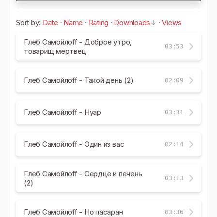
Sort by:
Date
·
Name
·
Rating
·
Downloads
·
Views
Глеб Самойлоff - Доброе утро,
03:53
товарищ мертвец
Глеб Самойлоff - Такой день (2)
02:09
Глеб Самойлоff - Нуар
03:31
Глеб Самойлоff - Один из вас
02:14
Глеб Самойлоff - Сердце и печень
03:13
(2)
Глеб Самойлоff - Но пасаран
03:36