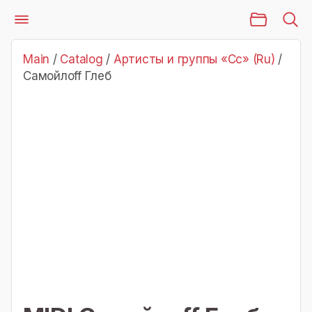
Main Page
Catalog
Артисты и группы «Сс» (Ru)
Самойлоff Глеб
Main
/
Catalog
/
Артисты и группы «Сс» (Ru)
/
Самойлоff Глеб