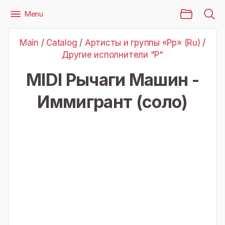
Main Page
Menu
Files
Артисты и группы «Рр» (Ru)
Другие исполнители "Р"
Main
/
Catalog
/
Артисты и группы «Рр» (Ru)
/
Рычаги Машин - Иммигрант (соло)
Другие исполнители "Р"
MIDI Рычаги Машин -
Иммигрант (соло)