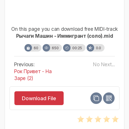
On this page you can download free MIDI-track
Рычаги Машин - Иммигрант (соло).mid
60
650
00:25
0.0
Previous:
No Next...
Рок Привет - На
Заре (2)
Download File