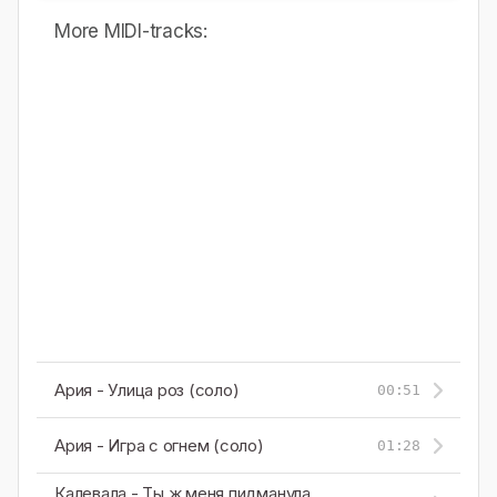
More MIDI-tracks:
Ария - Улица роз (соло)
00:51
Ария - Игра с огнем (соло)
01:28
Калевала - Ты ж меня пидманула