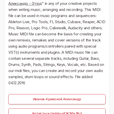
Александр - Этюд
" in any of your creative projects
when writing music, arranging and recording. This MIDI
file can be used in music programs and sequencers:
Ableton Live, Pro Tools, FL Studio, Cubase, Reaper, ACID
Pro, Reason, Logic Pro, Cakewalk, Audacity and others.
Music MIDI file can become the basis for creating your
own remixes, remakes and cover versions of the track
using audio programs/controllers paired with special
VST(i) instruments and plugins. A MIDI music file can
contain several separate tracks, including Guitar, Bass,
Drums, Synth, Pads, Strings, Keys, Vocals, etc. Based on
our midi files, you can create and record your own audio
samples, drum loops or sound effects. File added
04.12.2016
Иванов-Крамской Александр
Артисты и группы «ЕЖЗИ» (Ru)