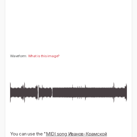
0
🤔
👎
0
0
Waveform:
What is this image?
You can use the "
MIDI song Иванов-Крамской