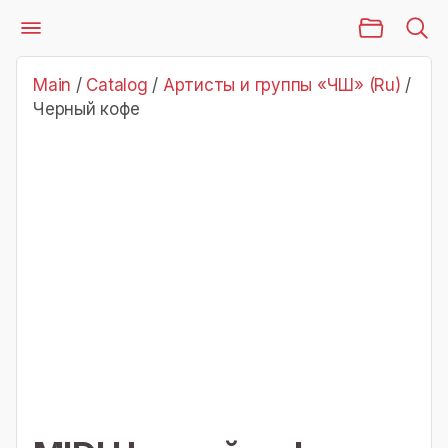
Main Page
Catalog
Артисты и группы «ЧШ» (Ru)
Черный кофе
Main
/
Catalog
/
Артисты и группы «ЧШ» (Ru)
/
Черный кофе